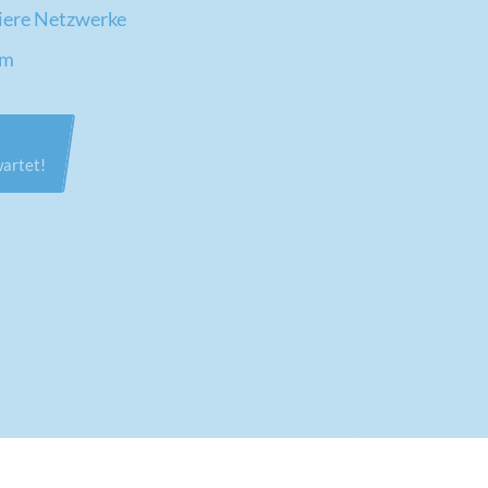
riere Netzwerke
um
wartet!