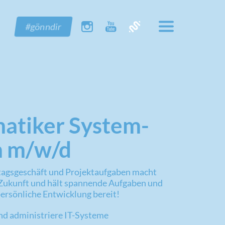
#gönndir
matiker System­
n m/w/d
tagsgeschäft und Projektaufgaben macht
he Zukunft und hält spannende Aufgaben und
persönliche Entwicklung bereit!
und administriere IT-Systeme