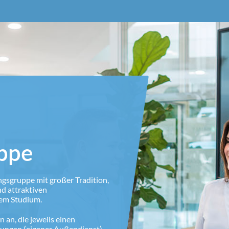
ppe
ngsgruppe mit großer Tradition,
d attraktiven
lem Studium.
 an, die jeweils einen
rungen (eigener Außendienst),