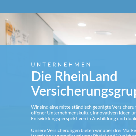
UNTERNEHMEN
Die RheinLand
Versicherungsgru
Wir sind eine mittelständisch geprägte Versicheru
offener Unternehmenskultur, innovativen Ideen un
Entwicklungsperspektiven in Ausbildung und dua
Unsere Versicherungen bieten wir über drei Marken
Vertriebsweg repräsentieren: RheinLand Versiche